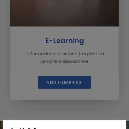
E-Learning
La formazione asincrona (registrata)
sempre a disposizione
VEDI E-LEARNING