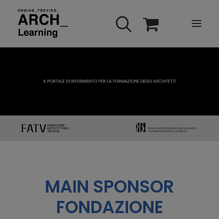
HOME
WEBINARS
E-LEARNING
FAQ
CONTATTI
ACCOUNT
MAIN SPONSOR
FONDAZIONE