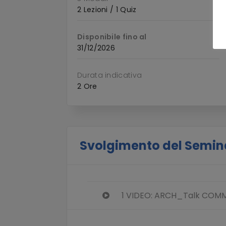
2 Lezioni / 1 Quiz
Disponibile fino al
31/12/2026
Durata indicativa
2 Ore
Svolgimento del Semin
1 VIDEO: ARCH_Talk COM