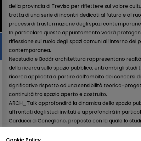
della provincia di Treviso per riflettere sul valore cult
tratta di una serie di incontri dedicati al futuro e al ru
processi di trasformazione degli spazi contemporanei
In particolare questo appuntamento vedrà protagonis
riflessione sul ruolo degli spazi comuni all’interno dei 
contemporanea.
Neostudio e Bodàr architettura rappresentano realtà 
della ricerca sullo spazio pubblico, entrambi gli studi
ricerca applicata a partire dall’ambito dei concorsi d
significative rispetto ad una sensibilità teorico-proge
continuità tra spazio aperto e costruito.
ARCH_Talk approfondirà la dinamica dello spazio pubb
affrontati dagli studi invitati e approfondirà in partic
Carducci di Conegliano, proposta con la quale lo studi
vincitore del recente concorso di progettazione pr
Cookie Policy